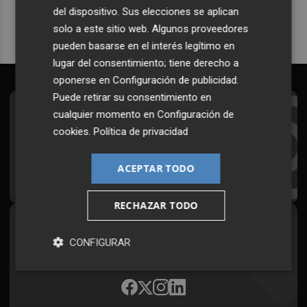
del dispositivo. Sus elecciones se aplican
solo a este sitio web. Algunos proveedores
pueden basarse en el interés legítimo en
lugar del consentimiento; tiene derecho a
oponerse en
Configuración de publicidad
.
Puede retirar su consentimiento en
cualquier momento en
Configuración de
Suscríbete al Boletín
cookies
.
Política de privacidad
Todos los días a primera hora en tu email
ACEPTAR TODO
¡Quiero suscribirme!
RECHAZAR TODO
Síguenos en redes
CONFIGURAR
Plaza Podcast, desde cualquier medio