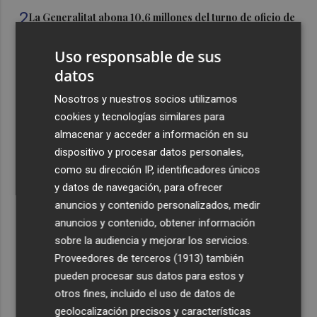
2
La Generalitat abona 10,6 millones del turno de oficio de
mayo y junio de 2026
Uso responsable de sus
3
Valencia Basket incorpora a Oumar Ballo, que jugará la
datos
próxima temporada cedido en Galatasaray
Nosotros y nuestros socios utilizamos
4
David Cubillas regresa al Castellón
cookies y tecnologías similares para
almacenar y acceder a información en su
5
Teulada Moraira cierra temporalmente la playa del
dispositivo y procesar datos personales,
Portet por vertidos fecales
como su dirección IP, identificadores únicos
y datos de navegación, para ofrecer
anuncios y contenido personalizados, medir
anuncios y contenido, obtener información
sobre la audiencia y mejorar los servicios.
Recibe toda la actualidad de
Proveedores de terceros (1913)
también
pueden procesar sus datos para estos y
Plaza Podcast en tu correo
otros fines, incluido el uso de datos de
Quiero suscribirme
geolocalización precisos y características