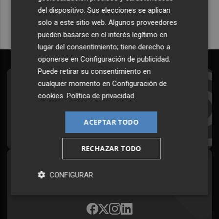
del dispositivo. Sus elecciones se aplican
solo a este sitio web. Algunos proveedores
pueden basarse en el interés legítimo en
lugar del consentimiento; tiene derecho a
oponerse en
Configuración de publicidad
.
Puede retirar su consentimiento en
cualquier momento en
Configuración de
Suscríbete al Boletín
cookies
.
Política de privacidad
Todos los días a primera hora en tu email
ACEPTAR TODO
¡Quiero suscribirme!
RECHAZAR TODO
Síguenos en redes
CONFIGURAR
Plaza Podcast, desde cualquier medio