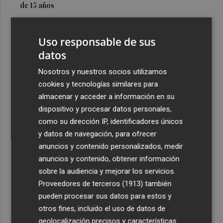
de 15 años
3
Simó destaca el impulso del Gobierno al alquiler
asequible en Castelló frente "a los pisos de 200.000
Uso responsable de sus
euros de Carrasco"
datos
4
Castelló adjudica a Civicons por 600.500 euros las
Nosotros y nuestros socios utilizamos
obras de reforma de la tenencia de alcaldía sur
cookies y tecnologías similares para
5
Castelló acelera el montaje de la infraestructura en las
almacenar y acceder a información en su
playas y el Planetari del eclipse para convertirlo en "un
dispositivo y procesar datos personales,
evento histórico"
como su dirección IP, identificadores únicos
y datos de navegación, para ofrecer
anuncios y contenido personalizados, medir
anuncios y contenido, obtener información
sobre la audiencia y mejorar los servicios.
Proveedores de terceros (1913)
también
Recibe toda la actualidad de
pueden procesar sus datos para estos y
Plaza Podcast en tu correo
otros fines, incluido el uso de datos de
geolocalización precisos y características
Quiero suscribirme