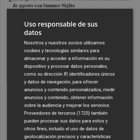
de agosto con Summer Nights
3
La justicia cita como investigado al CEO de Vodafone
Uso responsable de sus
España tras admitir otra querella del fundador de
datos
Finetwork
4
Nosotros y nuestros socios utilizamos
Oysho ocupa la antigua 'flagship' de Nespresso en la
calle Colón de València
cookies y tecnologías similares para
almacenar y acceder a información en su
5
El Hospital del Vinalopó se consolida como referente en
dispositivo y procesar datos personales,
la atención al nacimiento
como su dirección IP, identificadores únicos
y datos de navegación, para ofrecer
anuncios y contenido personalizados, medir
anuncios y contenido, obtener información
sobre la audiencia y mejorar los servicios.
Recibe toda la actualidad de
Proveedores de terceros (1725)
también
pueden procesar sus datos para estos y
Plaza Podcast en tu correo
otros fines, incluido el uso de datos de
Quiero suscribirme
geolocalización precisos y características