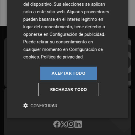
del dispositivo. Sus elecciones se aplican
solo a este sitio web. Algunos proveedores
pueden basarse en el interés legítimo en
lugar del consentimiento; tiene derecho a
oponerse en
Configuración de publicidad
.
Puede retirar su consentimiento en
Suscríbete al Boletín
cualquier momento en
Configuración de
cookies
.
Política de privacidad
Todos los días a primera hora en tu email
ACEPTAR TODO
¡Quiero suscribirme!
RECHAZAR TODO
Síguenos en redes
CONFIGURAR
Plaza Podcast, desde cualquier medio