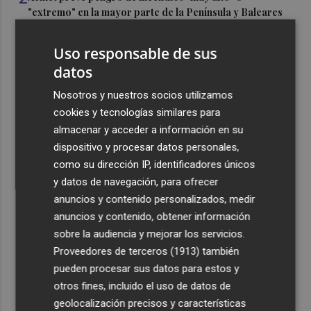
"extremo" en la mayor parte de la Península y Baleares
el día del eclipse
Uso responsable de sus
3
Company: “Estamos comenzando a ver el equipo que
datos
queremos ver en la Liga”
4
Nosotros y nuestros socios utilizamos
Ocho helicópteros, un avión y más de 100 brigadas se
movilizan en Moratalla por un incendio forestal
cookies y tecnologías similares para
almacenar y acceder a información en su
5
Jorge Martín suma su tercera victoria 'sprint' del año y
dispositivo y procesar datos personales,
es más líder
como su dirección IP, identificadores únicos
y datos de navegación, para ofrecer
anuncios y contenido personalizados, medir
anuncios y contenido, obtener información
sobre la audiencia y mejorar los servicios.
Recibe toda la actualidad de
Proveedores de terceros (1913)
también
pueden procesar sus datos para estos y
Plaza Podcast en tu correo
otros fines, incluido el uso de datos de
Quiero suscribirme
geolocalización precisos y características