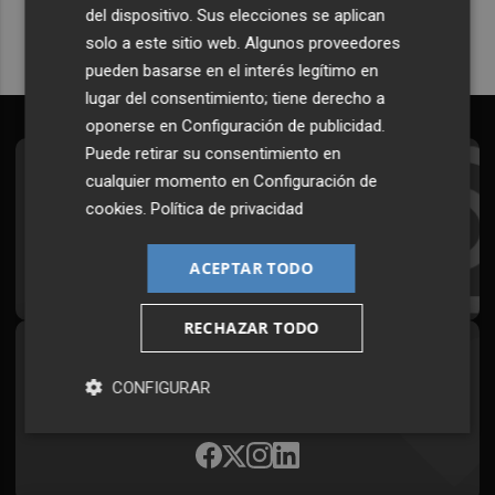
del dispositivo. Sus elecciones se aplican
solo a este sitio web. Algunos proveedores
pueden basarse en el interés legítimo en
lugar del consentimiento; tiene derecho a
oponerse en
Configuración de publicidad
.
Puede retirar su consentimiento en
Suscríbete al Boletín
cualquier momento en
Configuración de
cookies
.
Política de privacidad
Todos los días a primera hora en tu email
ACEPTAR TODO
¡Quiero suscribirme!
RECHAZAR TODO
Síguenos en redes
CONFIGURAR
Plaza Podcast, desde cualquier medio