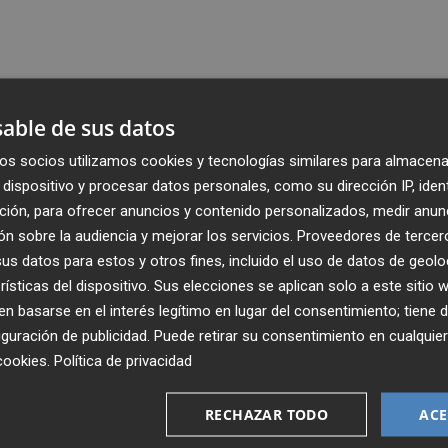
able de sus datos
os socios utilizamos cookies y tecnologías similares para almacena
dispositivo y procesar datos personales, como su dirección IP, iden
ción, para ofrecer anuncios y contenido personalizados, medir anun
n sobre la audiencia y mejorar los servicios.
Proveedores de tercer
s datos para estos y otros fines, incluido el uso de datos de geolo
rísticas del dispositivo. Sus elecciones se aplican solo a este sitio
 basarse en el interés legítimo en lugar del consentimiento; tiene 
guración de publicidad
. Puede retirar su consentimiento en cualqu
Recibe toda la actualidad de
cookies
.
Política de privacidad
Plaza Podcast en tu correo
RECHAZAR TODO
ACE