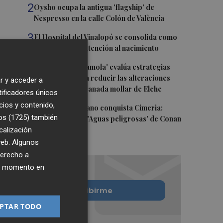
2
Oysho ocupa la antigua 'flagship' de
Nespresso en la calle Colón de València
3
El Hospital del Vinalopó se consolida como
referente en la atención al nacimiento
4
El proyecto 'Gramola' evalúa estrategias
sostenibles para reducir las alteraciones
r y acceder a
internas de la granada mollar de Elche
tificadores únicos
cios y contenido,
5
El talento murciano conquista Cimeria:
os (1725)
también
Dagnino ilustra 'Aguas peligrosas' de Conan
calización
el Bárbaro
 web. Algunos
derecho a
ier momento en
Quiero suscribirme
PTAR TODO