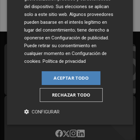
del dispositivo. Sus elecciones se aplican
solo a este sitio web. Algunos proveedores
pueden basarse en el interés legítimo en
lugar del consentimiento; tiene derecho a
oponerse en
Configuración de publicidad
.
Puede retirar su consentimiento en
cualquier momento en
Configuración de
Suscríbete al Boletín
cookies
.
Política de privacidad
Todos los días a primera hora en tu email
ACEPTAR TODO
¡Quiero suscribirme!
RECHAZAR TODO
Síguenos en redes
CONFIGURAR
Plaza Podcast, desde cualquier medio