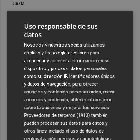
Costa
3
Más problemas en el lateral derecho: Monferrer sufre
una lesión muscular
Uso responsable de sus
4
datos
San Javier da viabilidad al nuevo contrato del transporte
urbano y a un hotel de cuatro estrellas en La Manga con
Nosotros y nuestros socios utilizamos
324 habitaciones
cookies y tecnologías similares para
5
Estos son los estrenos que abren la cartelera en agosto:
almacenar y acceder a información en su
de la comedia 'El último mono' a una nueva entrega de
dispositivo y procesar datos personales,
'La Patrulla Canina'
como su dirección IP, identificadores únicos
y datos de navegación, para ofrecer
anuncios y contenido personalizados, medir
anuncios y contenido, obtener información
sobre la audiencia y mejorar los servicios.
Proveedores de terceros (1913)
también
Recibe toda la actualidad de
pueden procesar sus datos para estos y
Plaza Podcast en tu correo
otros fines, incluido el uso de datos de
geolocalización precisos y características
Quiero suscribirme