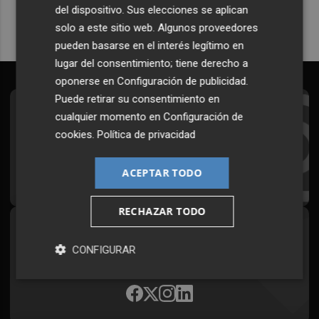
del dispositivo. Sus elecciones se aplican
solo a este sitio web. Algunos proveedores
pueden basarse en el interés legítimo en
lugar del consentimiento; tiene derecho a
oponerse en
Configuración de publicidad
.
Puede retirar su consentimiento en
Suscríbete al Boletín
cualquier momento en
Configuración de
cookies
.
Política de privacidad
Todos los días a primera hora en tu email
ACEPTAR TODO
¡Quiero suscribirme!
RECHAZAR TODO
Síguenos en redes
CONFIGURAR
Plaza Podcast, desde cualquier medio