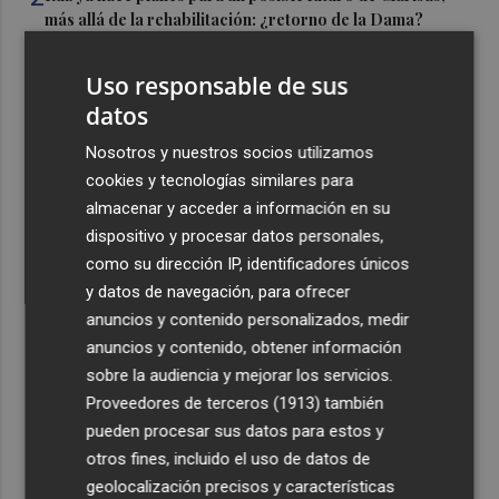
más allá de la rehabilitación: ¿retorno de la Dama?
3
ViviFind, el buscador inmobiliario con IA surgido del
Uso responsable de sus
PCUMH, prepara sus primeras alianzas con el sector
datos
4
Castelló apuesta por convertir el eclipse en un referente
Nosotros y nuestros socios utilizamos
científico: recibirá a un gran equipo de expertos
cookies y tecnologías similares para
5
El Villarreal anuncia a sus seis capitanes: Gerard
almacenar y acceder a información en su
Moreno, Foyth, Comesaña, Ayoze, Cardona y Logan
dispositivo y procesar datos personales,
Costa
como su dirección IP, identificadores únicos
y datos de navegación, para ofrecer
anuncios y contenido personalizados, medir
anuncios y contenido, obtener información
sobre la audiencia y mejorar los servicios.
Recibe toda la actualidad de
Proveedores de terceros (1913)
también
pueden procesar sus datos para estos y
Plaza Podcast en tu correo
otros fines, incluido el uso de datos de
Quiero suscribirme
geolocalización precisos y características