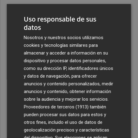
3
Ferran Torres, recibido con un baño de masas en su
pueblo: "Allá donde voy siempre digo que soy de Foios"
Uso responsable de sus
4
datos
Foios se vuelca con Ferran Torres
Nosotros y nuestros socios utilizamos
5
Las '200 vidas' que llevaron a Paco Rabal de Águilas a la
cookies y tecnologías similares para
cima del cine: un documental recupera la voz y la mirada
almacenar y acceder a información en su
del actor
dispositivo y procesar datos personales,
como su dirección IP, identificadores únicos
y datos de navegación, para ofrecer
anuncios y contenido personalizados, medir
anuncios y contenido, obtener información
sobre la audiencia y mejorar los servicios.
Recibe toda la actualidad de
Proveedores de terceros (1913)
también
Plaza Podcast en tu correo
pueden procesar sus datos para estos y
otros fines, incluido el uso de datos de
Quiero suscribirme
geolocalización precisos y características
del dispositivo. Sus elecciones se aplican