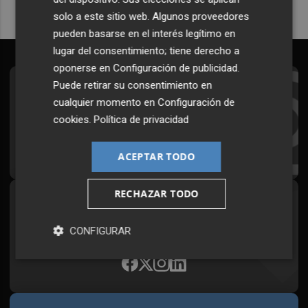
solo a este sitio web. Algunos proveedores
pueden basarse en el interés legítimo en
lugar del consentimiento; tiene derecho a
oponerse en
Configuración de publicidad
.
Puede retirar su consentimiento en
Suscríbete al Boletín
cualquier momento en
Configuración de
Todos los días a primera hora en tu email
cookies
.
Política de privacidad
¡Quiero suscribirme!
ACEPTAR TODO
RECHAZAR TODO
Síguenos en redes
Plaza Podcast, desde cualquier medio
CONFIGURAR