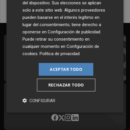
del dispositivo. Sus elecciones se aplican
solo a este sitio web. Algunos proveedores
pueden basarse en el interés legítimo en
lugar del consentimiento; tiene derecho a
oponerse en
Configuración de publicidad
.
Puede retirar su consentimiento en
Suscríbete al Boletín
cualquier momento en
Configuración de
cookies
.
Política de privacidad
Todos los días a primera hora en tu email
¡Quiero suscribirme!
ACEPTAR TODO
RECHAZAR TODO
Síguenos en redes
CONFIGURAR
Plaza Podcast, desde cualquier medio