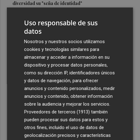
diversidad su "seña de identidad"
3
El centro de salud de Benetússer recibe un sello estatal
Uso responsable de sus
de calidad por su atención orientada a las personas
mayores
datos
4
Cartagena avanza con la modernización de los
Nosotros y nuestros socios utilizamos
Bomberos e impulsa una Ordenanza de Incendios
cookies y tecnologías similares para
almacenar y acceder a información en su
5
El Tesoro cierra el martes las subastas de agosto con
dispositivo y procesar datos personales,
una emisión de letras a tres y nueve meses
como su dirección IP, identificadores únicos
y datos de navegación, para ofrecer
anuncios y contenido personalizados, medir
anuncios y contenido, obtener información
sobre la audiencia y mejorar los servicios.
Recibe toda la actualidad de
Proveedores de terceros (1913)
también
Plaza Podcast en tu correo
pueden procesar sus datos para estos y
otros fines, incluido el uso de datos de
Quiero suscribirme
geolocalización precisos y características