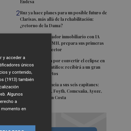
Endesa
2
Ruz ya hace planes para un posible futuro de
Clarisas, más allá de la rehabilitación:
¿retorno de la Dama?
3
ViviFind, el buscador inmobiliario con IA
surgido del PCUMH, prepara sus primeras
alianzas con el sector
r y acceder a
4
Castelló apuesta por convertir el eclipse en
tificadores únicos
un referente científico: recibirá a un gran
cios y contenido,
equipo de expertos
os (1913)
también
5
El Villarreal anuncia a sus seis capitanes:
calización
Gerard Moreno, Foyth, Comesaña, Ayoze,
 web. Algunos
Cardona y Logan Costa
derecho a
ier momento en