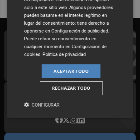
solo a este sitio web. Algunos proveedores
pueden basarse en el interés legítimo en
lugar del consentimiento; tiene derecho a
oponerse en
Configuración de publicidad
.
Puede retirar su consentimiento en
Suscríbete al Boletín
cualquier momento en
Configuración de
Todos los días a primera hora en tu email
cookies
.
Política de privacidad
¡Quiero suscribirme!
ACEPTAR TODO
RECHAZAR TODO
Síguenos en redes
Plaza Podcast, desde cualquier medio
CONFIGURAR