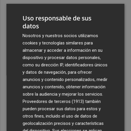
3
Bétera lleva su ‘aroma de somni’ a todos los rincones de
la Comunitat
Uso responsable de sus
4
datos
Xàtiva restringirá el acceso al Castillo con vehículos
particulares durante el eclipse del próximo 12 de agosto
Nosotros y nuestros socios utilizamos
5
La convocatoria europea de gigafactorías de IA puede
cookies y tecnologías similares para
activar una cadena industrial en centros de datos,
almacenar y acceder a información en su
energía, 'cloud' y ciberseguridad
dispositivo y procesar datos personales,
como su dirección IP, identificadores únicos
y datos de navegación, para ofrecer
anuncios y contenido personalizados, medir
anuncios y contenido, obtener información
sobre la audiencia y mejorar los servicios.
Recibe toda la actualidad de
Proveedores de terceros (1913)
también
Plaza Podcast en tu correo
pueden procesar sus datos para estos y
otros fines, incluido el uso de datos de
Quiero suscribirme
geolocalización precisos y características
del dispositivo. Sus elecciones se aplican