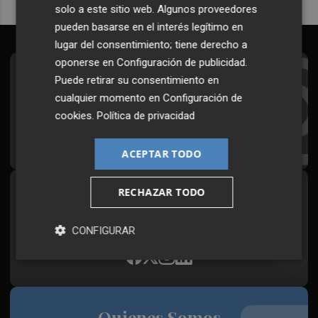
solo a este sitio web. Algunos proveedores
pueden basarse en el interés legítimo en
lugar del consentimiento; tiene derecho a
oponerse en
Configuración de publicidad
.
Suscríbete al Boletín
Puede retirar su consentimiento en
cualquier momento en
Configuración de
Todos los días a primera hora en tu email
cookies
.
Política de privacidad
¡Quiero suscribirme!
ACEPTAR TODO
RECHAZAR TODO
Síguenos en redes
Plaza Podcast, desde cualquier medio
CONFIGURAR
Quienes Somos