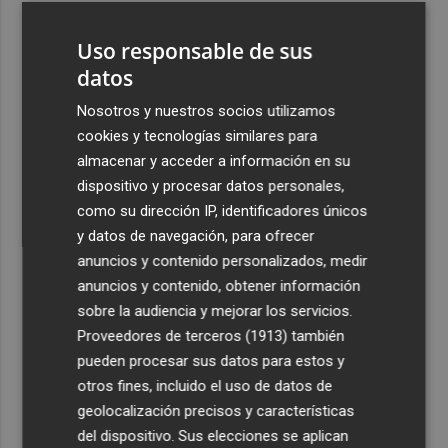
3
Pro Weekend llenará el otoño castellonense de música
Uso responsable de sus
emergente con 38 artistas de todo el mundo
datos
4
Las semifinales de la Supercopa, el sábado 19 de
septiembre a las 18h y 21h; la final, el día 20 a las 19h
Nosotros y nuestros socios utilizamos
cookies y tecnologías similares para
5
Murcia restaura la histórica chimenea de Algezares para
almacenar y acceder a información en su
preservar su memoria industrial
dispositivo y procesar datos personales,
como su dirección IP, identificadores únicos
y datos de navegación, para ofrecer
anuncios y contenido personalizados, medir
anuncios y contenido, obtener información
Recibe toda la actualidad de
sobre la audiencia y mejorar los servicios.
Proveedores de terceros (1913)
también
Plaza Podcast en tu correo
pueden procesar sus datos para estos y
Quiero suscribirme
otros fines, incluido el uso de datos de
geolocalización precisos y características
del dispositivo. Sus elecciones se aplican