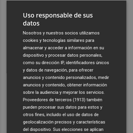
3
La Región de Murcia es la cuarta provincia que más
Uso responsable de sus
exporta a África: Marruecos, el primer destino
datos
4
La Región de Murcia celebra la Semana de la Juventud
con cinco días de actividades
Nosotros y nuestros socios utilizamos
cookies y tecnologías similares para
5
El coste de la vivienda: 1.338 € netos al mes, el salario
almacenar y acceder a información en su
mínimo para poder comprar una vivienda en Castellón
dispositivo y procesar datos personales,
como su dirección IP, identificadores únicos
y datos de navegación, para ofrecer
anuncios y contenido personalizados, medir
anuncios y contenido, obtener información
Recibe toda la actualidad de
sobre la audiencia y mejorar los servicios.
Proveedores de terceros (1913)
también
Plaza Podcast en tu correo
pueden procesar sus datos para estos y
Quiero suscribirme
otros fines, incluido el uso de datos de
geolocalización precisos y características
del dispositivo. Sus elecciones se aplican