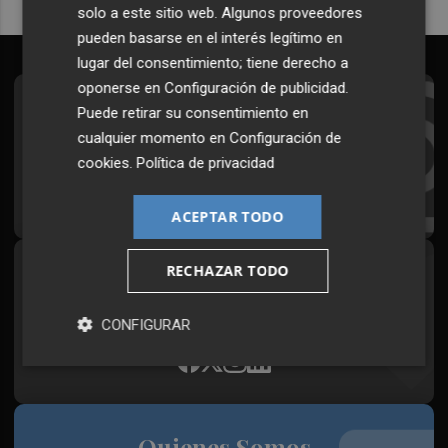
solo a este sitio web. Algunos proveedores
pueden basarse en el interés legítimo en
lugar del consentimiento; tiene derecho a
oponerse en
Configuración de publicidad
.
Suscríbete al Boletín
Puede retirar su consentimiento en
cualquier momento en
Configuración de
Todos los días a primera hora en tu email
cookies
.
Política de privacidad
¡Quiero suscribirme!
ACEPTAR TODO
RECHAZAR TODO
Síguenos en redes
Plaza Podcast, desde cualquier medio
CONFIGURAR
Quienes Somos