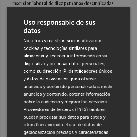
inserción laboral de diez personas desempleadas
3
La nueva sala de estudio de El Esparragal supera los
Uso responsable de sus
1.600 usos en sus primeras cinco semanas de vida
datos
4
El portero brasileño David Allan ficha por el Jimbee
Cartagena con ficha del filial
Nosotros y nuestros socios utilizamos
cookies y tecnologías similares para
5
Instalan en la Avenida de la Libertad una infraestructura
almacenar y acceder a información en su
eléctrica fija para impulsar la actividad cultural y
dispositivo y procesar datos personales,
comercial
como su dirección IP, identificadores únicos
y datos de navegación, para ofrecer
anuncios y contenido personalizados, medir
anuncios y contenido, obtener información
sobre la audiencia y mejorar los servicios.
Recibe toda la actualidad de
Proveedores de terceros (1913)
también
Plaza Podcast en tu correo
pueden procesar sus datos para estos y
otros fines, incluido el uso de datos de
Quiero suscribirme
geolocalización precisos y características