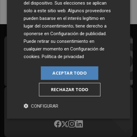
del dispositivo. Sus elecciones se aplican
solo a este sitio web. Algunos proveedores
pueden basarse en el interés legítimo en
lugar del consentimiento; tiene derecho a
oponerse en
Configuración de publicidad
.
Puede retirar su consentimiento en
Suscríbete al Boletín
cualquier momento en
Configuración de
cookies
.
Política de privacidad
Todos los días a primera hora en tu email
¡Quiero suscribirme!
ACEPTAR TODO
RECHAZAR TODO
Síguenos en redes
CONFIGURAR
Plaza Podcast, desde cualquier medio