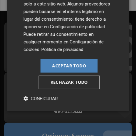
solo a este sitio web. Algunos proveedores
pueden basarse en el interés legítimo en
lugar del consentimiento; tiene derecho a
oponerse en
Configuración de publicidad
.
Suscríbete al Boletín
Puede retirar su consentimiento en
cualquier momento en
Configuración de
Todos los días a primera hora en tu email
cookies
.
Política de privacidad
¡Quiero suscribirme!
ACEPTAR TODO
RECHAZAR TODO
Síguenos en redes
Plaza Podcast, desde cualquier medio
CONFIGURAR
Quienes Somos