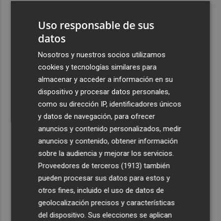
3
Teulada Moraira cierra temporalmente la playa del
Uso responsable de sus
Portet por vertidos fecales
datos
4
La economía de EEUU destruyó 23.000 empleos en julio
Nosotros y nuestros socios utilizamos
cookies y tecnologías similares para
5
Activado el máximo nivel de preemergencia frente a
almacenar y acceder a información en su
incendios en la Comunitat toda la jornada del eclipse
dispositivo y procesar datos personales,
como su dirección IP, identificadores únicos
y datos de navegación, para ofrecer
anuncios y contenido personalizados, medir
anuncios y contenido, obtener información
Recibe toda la actualidad de
sobre la audiencia y mejorar los servicios.
Proveedores de terceros (1913)
también
Plaza Podcast en tu correo
pueden procesar sus datos para estos y
Quiero suscribirme
otros fines, incluido el uso de datos de
geolocalización precisos y características
del dispositivo. Sus elecciones se aplican