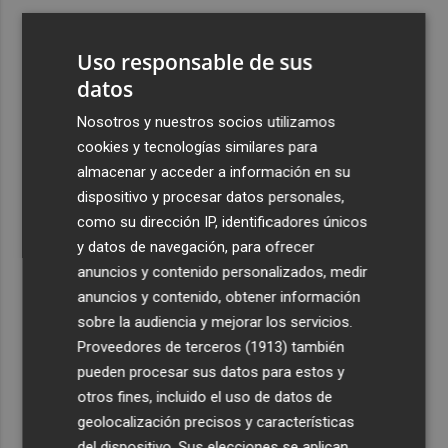
3
El futuro de la IA: un nuevo enfoque desde Valencia
aboga por la evaluación para que sea "responsable"
Uso responsable de sus
4
datos
La calle Cantarerías de Cartagena estrena pavimento:
avanza la obra de la Morería Baja como nuevo eje
Nosotros y nuestros socios utilizamos
peatonal hacia San Fernando
cookies y tecnologías similares para
5
Germán Valera: "Tengo un año más de contrato por
almacenar y acceder a información en su
objetivos, pero aquí lo importante es el Elche CF"
dispositivo y procesar datos personales,
como su dirección IP, identificadores únicos
y datos de navegación, para ofrecer
anuncios y contenido personalizados, medir
anuncios y contenido, obtener información
sobre la audiencia y mejorar los servicios.
Recibe toda la actualidad de
Proveedores de terceros (1913)
también
Plaza Podcast en tu correo
pueden procesar sus datos para estos y
otros fines, incluido el uso de datos de
Quiero suscribirme
geolocalización precisos y características
del dispositivo. Sus elecciones se aplican