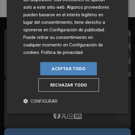
solo a este sitio web. Algunos proveedores
pueden basarse en el interés legítimo en
lugar del consentimiento; tiene derecho a
oponerse en
Configuración de publicidad
.
Puede retirar su consentimiento en
Suscríbete al Boletín
cualquier momento en
Configuración de
Todos los días a primera hora en tu email
cookies
.
Política de privacidad
¡Quiero suscribirme!
ACEPTAR TODO
RECHAZAR TODO
Síguenos en redes
Plaza Podcast, desde cualquier medio
CONFIGURAR