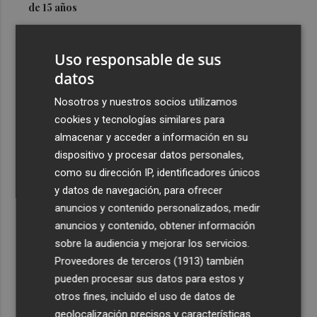
de 15 años
3
Simó destaca el impulso del Gobierno al alquiler
asequible en Castelló frente "a los pisos de 200.000
Uso responsable de sus
euros de Carrasco"
datos
4
Castelló adjudica a Civicons por 600.500 euros las
Nosotros y nuestros socios utilizamos
obras de reforma de la tenencia de alcaldía sur
cookies y tecnologías similares para
5
Castelló acelera el montaje de la infraestructura en las
almacenar y acceder a información en su
playas y el Planetari del eclipse para convertirlo en "un
dispositivo y procesar datos personales,
evento histórico"
como su dirección IP, identificadores únicos
y datos de navegación, para ofrecer
anuncios y contenido personalizados, medir
anuncios y contenido, obtener información
sobre la audiencia y mejorar los servicios.
Proveedores de terceros (1913)
también
Recibe toda la actualidad de
pueden procesar sus datos para estos y
Plaza Podcast en tu correo
otros fines, incluido el uso de datos de
geolocalización precisos y características
Quiero suscribirme