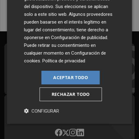
del dispositivo. Sus elecciones se aplican
solo a este sitio web. Algunos proveedores
pueden basarse en el interés legítimo en
lugar del consentimiento; tiene derecho a
oponerse en
Configuración de publicidad
.
Puede retirar su consentimiento en
cualquier momento en
Configuración de
Suscríbete al Boletín
cookies
.
Política de privacidad
Todos los días a primera hora en tu email
ACEPTAR TODO
¡Quiero suscribirme!
RECHAZAR TODO
Síguenos en redes
CONFIGURAR
Plaza Podcast, desde cualquier medio