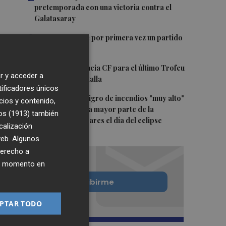
pretemporada con una victoria contra el
Galatasaray
3
Kiat Lim preside por primera vez un partido
en Mestalla
4
El once del Valencia CF para el último Trofeu
r y acceder a
Taronja de Mestalla
tificadores únicos
5
Aemet prevé peligro de incendios "muy alto"
cios y contenido,
o "extremo" en la mayor parte de la
os (1913)
también
Península y Baleares el día del eclipse
calización
 web. Algunos
derecho a
ier momento en
Quiero suscribirme
PTAR TODO