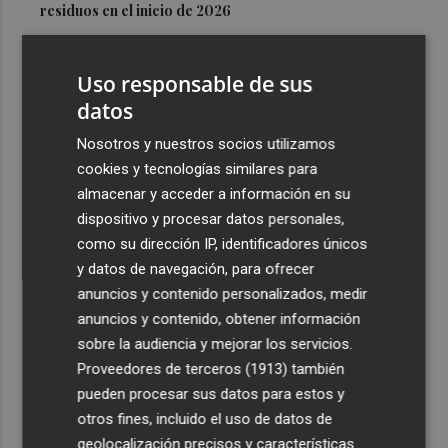
residuos en el inicio de 2026
3
Los medios de extinción trabajan en los frentes de Catí y
Tírig tras controlarse el incendio de la Sierra
Uso responsable de sus
Engarcerán
datos
4
Murcia registra 626 colonias felinas en todo el municipio
Nosotros y nuestros socios utilizamos
y esteriliza a cerca de 2.990 gatos
cookies y tecnologías similares para
5
Luís Castro: "El equipo debe tener la identidad del club;
almacenar y acceder a información en su
no tener miedo a nadie y, cuando tengamos que sufrir,
dispositivo y procesar datos personales,
sufrir todos juntos”
como su dirección IP, identificadores únicos
y datos de navegación, para ofrecer
anuncios y contenido personalizados, medir
anuncios y contenido, obtener información
sobre la audiencia y mejorar los servicios.
Proveedores de terceros (1913)
también
Recibe toda la actualidad de
pueden procesar sus datos para estos y
Plaza Podcast en tu correo
otros fines, incluido el uso de datos de
geolocalización precisos y características
Quiero suscribirme