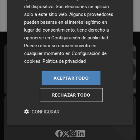
del dispositivo. Sus elecciones se aplican
solo a este sitio web. Algunos proveedores
pueden basarse en el interés legítimo en
lugar del consentimiento; tiene derecho a
oponerse en
Configuración de publicidad
.
Puede retirar su consentimiento en
cualquier momento en
Configuración de
Suscríbete al Boletín
cookies
.
Política de privacidad
Todos los días a primera hora en tu email
ACEPTAR TODO
¡Quiero suscribirme!
RECHAZAR TODO
Síguenos en redes
CONFIGURAR
Plaza Podcast, desde cualquier medio