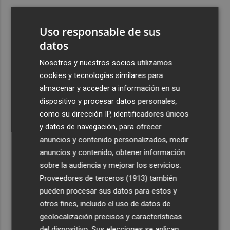
3
Aemet prevé peligro de incendios "muy alto" o
"extremo" en la mayor parte de la Península y Baleares
Uso responsable de sus
el día del eclipse
datos
4
Company: “Estamos comenzando a ver el equipo que
Nosotros y nuestros socios utilizamos
queremos ver en la Liga”
cookies y tecnologías similares para
5
Ocho helicópteros, un avión y más de 100 brigadas se
almacenar y acceder a información en su
movilizan en Moratalla por un incendio forestal
dispositivo y procesar datos personales,
como su dirección IP, identificadores únicos
y datos de navegación, para ofrecer
anuncios y contenido personalizados, medir
anuncios y contenido, obtener información
sobre la audiencia y mejorar los servicios.
Recibe toda la actualidad de
Proveedores de terceros (1913)
también
Plaza Podcast en tu correo
pueden procesar sus datos para estos y
otros fines, incluido el uso de datos de
Quiero suscribirme
geolocalización precisos y características
del dispositivo. Sus elecciones se aplican