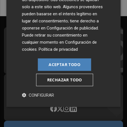
solo a este sitio web. Algunos proveedores
pueden basarse en el interés legítimo en
lugar del consentimiento; tiene derecho a
oponerse en
Configuración de publicidad
.
Puede retirar su consentimiento en
Suscríbete al Boletín
cualquier momento en
Configuración de
Todos los días a primera hora en tu email
cookies
.
Política de privacidad
¡Quiero suscribirme!
ACEPTAR TODO
RECHAZAR TODO
Síguenos en redes
Plaza Podcast, desde cualquier medio
CONFIGURAR