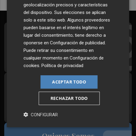
geolocalización precisos y características
del dispositivo. Sus elecciones se aplican
solo a este sitio web. Algunos proveedores
pueden basarse en el interés legítimo en
Suscríbete al Boletín
lugar del consentimiento; tiene derecho a
oponerse en
Configuración de publicidad
.
Todos los días a primera hora en tu email
Puede retirar su consentimiento en
cualquier momento en
Configuración de
¡Quiero suscribirme!
cookies
.
Política de privacidad
ACEPTAR TODO
Síguenos en redes
Plaza Podcast, desde cualquier medio
RECHAZAR TODO
CONFIGURAR
Quienes Somos