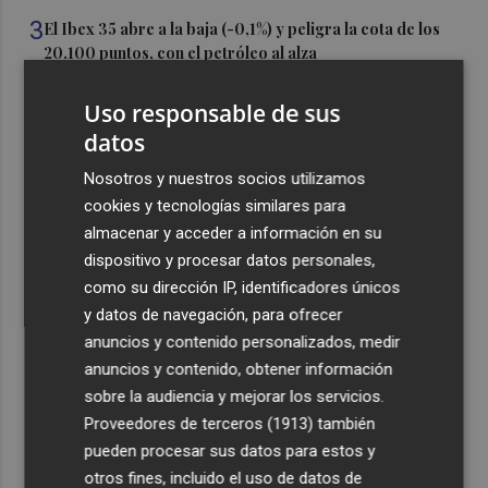
3
El Ibex 35 abre a la baja (-0,1%) y peligra la cota de los
20.100 puntos, con el petróleo al alza
4
El Elche CF está a un paso de hacerse con los derechos
Uso responsable de sus
sobre la perla argentina Tiziano Perrotta
datos
5
El UCAM CB más internacional: Sito tiene a 10 jugadores
Nosotros y nuestros socios utilizamos
que irán con sus selecciones en las ventanas FIBA
cookies y tecnologías similares para
almacenar y acceder a información en su
dispositivo y procesar datos personales,
como su dirección IP, identificadores únicos
y datos de navegación, para ofrecer
Recibe toda la actualidad de
anuncios y contenido personalizados, medir
Plaza Podcast en tu correo
anuncios y contenido, obtener información
sobre la audiencia y mejorar los servicios.
Quiero suscribirme
Proveedores de terceros (1913)
también
pueden procesar sus datos para estos y
otros fines, incluido el uso de datos de