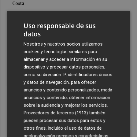
Costa
3
Más problemas en el lateral derecho: Monferrer sufre
una lesión muscular
Uso responsable de sus
4
datos
San Javier da viabilidad al nuevo contrato del transporte
urbano y a un hotel de cuatro estrellas en La Manga con
Nosotros y nuestros socios utilizamos
324 habitaciones
cookies y tecnologías similares para
5
Estos son los estrenos que abren la cartelera en agosto:
almacenar y acceder a información en su
de la comedia 'El último mono' a una nueva entrega de
dispositivo y procesar datos personales,
'La Patrulla Canina'
como su dirección IP, identificadores únicos
y datos de navegación, para ofrecer
anuncios y contenido personalizados, medir
anuncios y contenido, obtener información
sobre la audiencia y mejorar los servicios.
Proveedores de terceros (1913)
también
Recibe toda la actualidad de
pueden procesar sus datos para estos y
Plaza Podcast en tu correo
otros fines, incluido el uso de datos de
geolocalización precisos y características
Quiero suscribirme