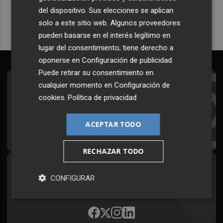
del dispositivo. Sus elecciones se aplican
solo a este sitio web. Algunos proveedores
pueden basarse en el interés legítimo en
lugar del consentimiento; tiene derecho a
oponerse en
Configuración de publicidad
.
Puede retirar su consentimiento en
cualquier momento en
Configuración de
Suscríbete al Boletín
cookies
.
Política de privacidad
Todos los días a primera hora en tu email
ACEPTAR TODO
¡Quiero suscribirme!
RECHAZAR TODO
Síguenos en redes
CONFIGURAR
Plaza Podcast, desde cualquier medio