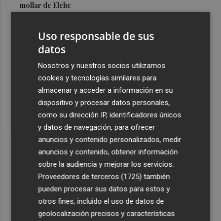
mollar de Elche
3
María Escarmiento se suma a El Kanka en el cartel del
Uso responsable de sus
festival Epicentro de Mula
datos
4
UPCT Makers culmina con éxito un catamarán para
monitorizar el Mar Menor y ya prepara un dron
Nosotros y nuestros socios utilizamos
submarino autónomo
cookies y tecnologías similares para
almacenar y acceder a información en su
5
Una batea clochinera se hunde y otra sufre daños en un
dispositivo y procesar datos personales,
incidente con un buque en el puerto de Valencia
como su dirección IP, identificadores únicos
y datos de navegación, para ofrecer
anuncios y contenido personalizados, medir
anuncios y contenido, obtener información
sobre la audiencia y mejorar los servicios.
Recibe toda la actualidad de
Proveedores de terceros (1725)
también
Plaza Podcast en tu correo
pueden procesar sus datos para estos y
otros fines, incluido el uso de datos de
Quiero suscribirme
geolocalización precisos y características