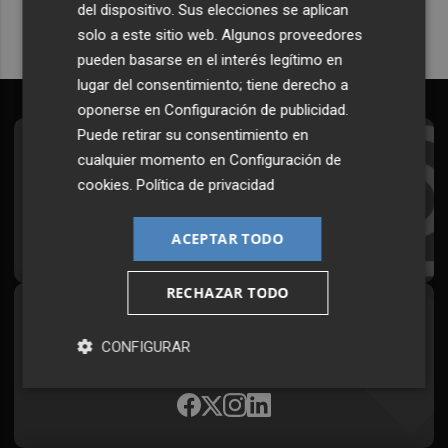
del dispositivo. Sus elecciones se aplican
solo a este sitio web. Algunos proveedores
pueden basarse en el interés legítimo en
lugar del consentimiento; tiene derecho a
oponerse en
Configuración de publicidad
.
Puede retirar su consentimiento en
Suscríbete al Boletín
cualquier momento en
Configuración de
cookies
.
Política de privacidad
Todos los días a primera hora en tu email
¡Quiero suscribirme!
ACEPTAR TODO
RECHAZAR TODO
Síguenos en redes
CONFIGURAR
Plaza Podcast, desde cualquier medio