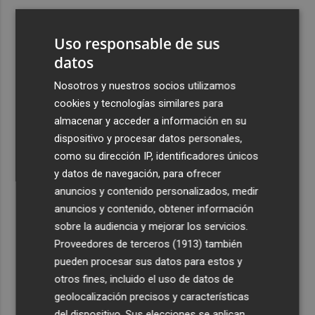
3
Ferran Torres, recibido con un baño de masas en su
pueblo: "Allá donde voy siempre digo que soy de Foios"
Uso responsable de sus
4
datos
Foios se vuelca con Ferran Torres
Nosotros y nuestros socios utilizamos
5
Las '200 vidas' que llevaron a Paco Rabal de Águilas a la
cookies y tecnologías similares para
cima del cine: un documental recupera la voz y la mirada
almacenar y acceder a información en su
del actor
dispositivo y procesar datos personales,
como su dirección IP, identificadores únicos
y datos de navegación, para ofrecer
anuncios y contenido personalizados, medir
anuncios y contenido, obtener información
sobre la audiencia y mejorar los servicios.
Recibe toda la actualidad de
Proveedores de terceros (1913)
también
Plaza Podcast en tu correo
pueden procesar sus datos para estos y
otros fines, incluido el uso de datos de
Quiero suscribirme
geolocalización precisos y características
del dispositivo. Sus elecciones se aplican