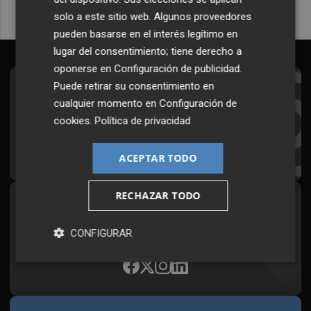
solo a este sitio web. Algunos proveedores
pueden basarse en el interés legítimo en
lugar del consentimiento; tiene derecho a
oponerse en
Configuración de publicidad
.
Puede retirar su consentimiento en
Suscríbete al Boletín
cualquier momento en
Configuración de
Todos los días a primera hora en tu email
cookies
.
Política de privacidad
¡Quiero suscribirme!
ACEPTAR TODO
RECHAZAR TODO
Síguenos en redes
Plaza Podcast, desde cualquier medio
CONFIGURAR