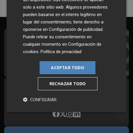
solo a este sitio web. Algunos proveedores
pueden basarse en el interés legítimo en
lugar del consentimiento; tiene derecho a
oponerse en
Configuración de publicidad
.
Puede retirar su consentimiento en
Suscríbete al Boletín
cualquier momento en
Configuración de
Todos los días a primera hora en tu email
cookies
.
Política de privacidad
¡Quiero suscribirme!
ACEPTAR TODO
RECHAZAR TODO
Síguenos en redes
Plaza Podcast, desde cualquier medio
CONFIGURAR