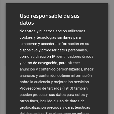
3
Ferran Torres, recibido con un baño de masas en su
pueblo: "Allá donde voy siempre digo que soy de Foios"
Uso responsable de sus
4
datos
Foios se vuelca con Ferran Torres
Nosotros y nuestros socios utilizamos
5
Las '200 vidas' que llevaron a Paco Rabal de Águilas a la
cookies y tecnologías similares para
cima del cine: un documental recupera la voz y la mirada
almacenar y acceder a información en su
del actor
dispositivo y procesar datos personales,
como su dirección IP, identificadores únicos
y datos de navegación, para ofrecer
anuncios y contenido personalizados, medir
anuncios y contenido, obtener información
sobre la audiencia y mejorar los servicios.
Recibe toda la actualidad de
Proveedores de terceros (1913)
también
Plaza Podcast en tu correo
pueden procesar sus datos para estos y
otros fines, incluido el uso de datos de
Quiero suscribirme
geolocalización precisos y características
del dispositivo. Sus elecciones se aplican