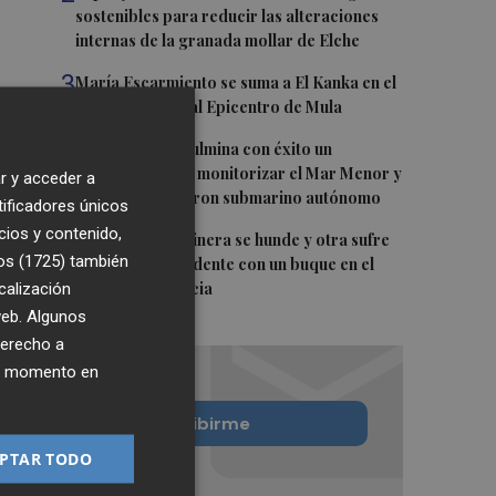
sostenibles para reducir las alteraciones
internas de la granada mollar de Elche
3
María Escarmiento se suma a El Kanka en el
cartel del festival Epicentro de Mula
4
UPCT Makers culmina con éxito un
catamarán para monitorizar el Mar Menor y
r y acceder a
ya prepara un dron submarino autónomo
tificadores únicos
cios y contenido,
5
Una batea clochinera se hunde y otra sufre
os (1725)
también
daños en un incidente con un buque en el
calización
puerto de Valencia
 web. Algunos
derecho a
ier momento en
Quiero suscribirme
PTAR TODO