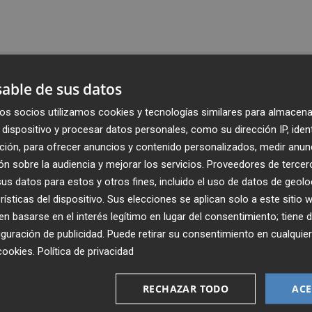
able de sus datos
os socios utilizamos cookies y tecnologías similares para almacena
dispositivo y procesar datos personales, como su dirección IP, iden
ción, para ofrecer anuncios y contenido personalizados, medir anun
n sobre la audiencia y mejorar los servicios.
Proveedores de tercer
s datos para estos y otros fines, incluido el uso de datos de geolo
rísticas del dispositivo. Sus elecciones se aplican solo a este sitio
 basarse en el interés legítimo en lugar del consentimiento; tiene 
guración de publicidad
. Puede retirar su consentimiento en cualqu
Recibe toda la actualidad de
cookies
.
Política de privacidad
Plaza Podcast en tu correo
RECHAZAR TODO
ACE