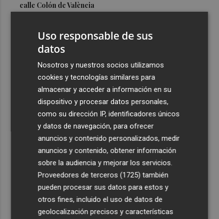
calle Colón de València
3
El Hospital del Vinalopó se consolida como referente en
Uso responsable de sus
la atención al nacimiento
datos
4
El proyecto 'Gramola' evalúa estrategias sostenibles
para reducir las alteraciones internas de la granada
Nosotros y nuestros socios utilizamos
mollar de Elche
cookies y tecnologías similares para
almacenar y acceder a información en su
5
El talento murciano conquista Cimeria: Dagnino ilustra
dispositivo y procesar datos personales,
'Aguas peligrosas' de Conan el Bárbaro
como su dirección IP, identificadores únicos
y datos de navegación, para ofrecer
anuncios y contenido personalizados, medir
anuncios y contenido, obtener información
sobre la audiencia y mejorar los servicios.
Recibe toda la actualidad de
Proveedores de terceros (1725)
también
Plaza Podcast en tu correo
pueden procesar sus datos para estos y
otros fines, incluido el uso de datos de
Quiero suscribirme
geolocalización precisos y características