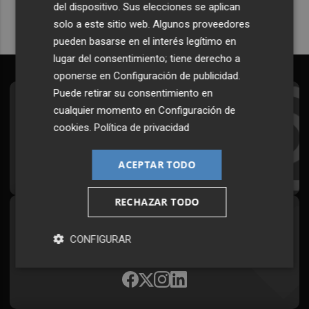
del dispositivo. Sus elecciones se aplican
solo a este sitio web. Algunos proveedores
pueden basarse en el interés legítimo en
lugar del consentimiento; tiene derecho a
oponerse en
Configuración de publicidad
.
Puede retirar su consentimiento en
Suscríbete al Boletín
cualquier momento en
Configuración de
cookies
.
Política de privacidad
Todos los días a primera hora en tu email
¡Quiero suscribirme!
ACEPTAR TODO
RECHAZAR TODO
Síguenos en redes
CONFIGURAR
Plaza Podcast, desde cualquier medio