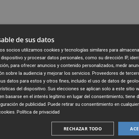
able de sus datos
os socios utilizamos cookies y tecnologías similares para almacena
dispositivo y procesar datos personales, como su dirección IP, iden
ción, para ofrecer anuncios y contenido personalizados, medir anun
n sobre la audiencia y mejorar los servicios.
Proveedores de tercer
s datos para estos y otros fines, incluido el uso de datos de geolo
rísticas del dispositivo. Sus elecciones se aplican solo a este sitio
 basarse en el interés legítimo en lugar del consentimiento; tiene 
guración de publicidad
. Puede retirar su consentimiento en cualqu
Recibe toda la actualidad de
cookies
.
Política de privacidad
Plaza Podcast en tu correo
RECHAZAR TODO
ACE