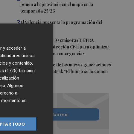
ponen a la provincia en el mapa en la
temporada 25/26
3
El Valencia presenta la programación del
Trofeu Taronja
4
Bétera adquiere 10 emisoras TETRA
destinadas a Protección Civil para optimizar
r y acceder a
la coordinación en emergencias
tificadores únicos
cios y contenido,
5
La incertidumbre de las nuevas generaciones
os (1725)
también
del Mercado Central: "El futuro se lo comen
calización
los turistas"
 web. Algunos
derecho a
ier momento en
Quiero suscribirme
PTAR TODO