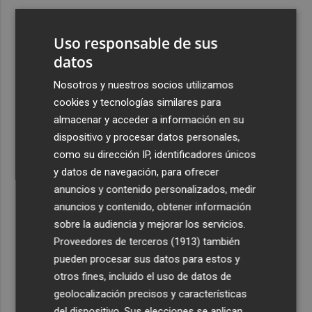
3
ViviFind, el buscador inmobiliario con IA surgido del
PCUMH, prepara sus primeras alianzas con el sector
Uso responsable de sus
4
datos
Castelló apuesta por convertir el eclipse en un referente
científico: recibirá a un gran equipo de expertos
Nosotros y nuestros socios utilizamos
5
El Villarreal anuncia a sus seis capitanes: Gerard
cookies y tecnologías similares para
Moreno, Foyth, Comesaña, Ayoze, Cardona y Logan
almacenar y acceder a información en su
Costa
dispositivo y procesar datos personales,
como su dirección IP, identificadores únicos
y datos de navegación, para ofrecer
anuncios y contenido personalizados, medir
anuncios y contenido, obtener información
sobre la audiencia y mejorar los servicios.
Recibe toda la actualidad de
Proveedores de terceros (1913)
también
Plaza Podcast en tu correo
pueden procesar sus datos para estos y
otros fines, incluido el uso de datos de
Quiero suscribirme
geolocalización precisos y características
del dispositivo. Sus elecciones se aplican