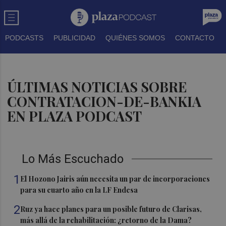
PODCASTS
PUBLICIDAD
QUIÉNES SOMOS
CONTACTO
ÚLTIMAS NOTICIAS SOBRE
CONTRATACION-DE-BANKIA
EN PLAZA PODCAST
Lo Más Escuchado
1
El Hozono Jairis aún necesita un par de incorporaciones
para su cuarto año en la LF Endesa
2
Ruz ya hace planes para un posible futuro de Clarisas,
más allá de la rehabilitación: ¿retorno de la Dama?