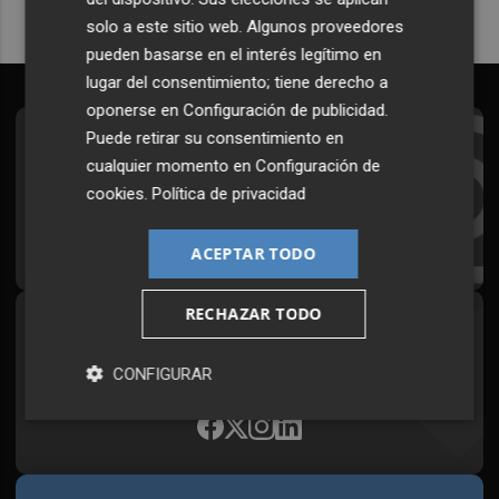
solo a este sitio web. Algunos proveedores
pueden basarse en el interés legítimo en
lugar del consentimiento; tiene derecho a
oponerse en
Configuración de publicidad
.
Puede retirar su consentimiento en
Suscríbete al Boletín
cualquier momento en
Configuración de
Todos los días a primera hora en tu email
cookies
.
Política de privacidad
¡Quiero suscribirme!
ACEPTAR TODO
RECHAZAR TODO
Síguenos en redes
Plaza Podcast, desde cualquier medio
CONFIGURAR