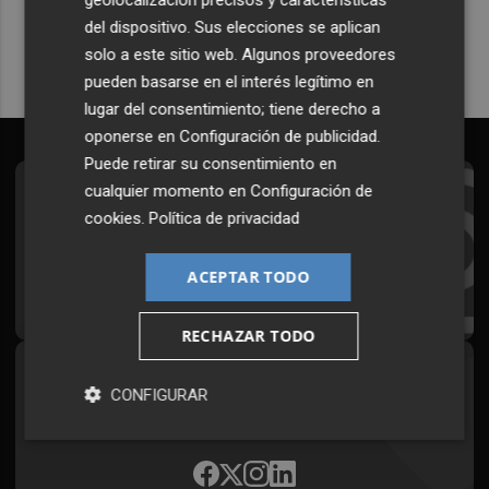
Quiero suscribirme
del dispositivo. Sus elecciones se aplican
solo a este sitio web. Algunos proveedores
pueden basarse en el interés legítimo en
lugar del consentimiento; tiene derecho a
oponerse en
Configuración de publicidad
.
Puede retirar su consentimiento en
cualquier momento en
Configuración de
Suscríbete al Boletín
cookies
.
Política de privacidad
Todos los días a primera hora en tu email
ACEPTAR TODO
¡Quiero suscribirme!
RECHAZAR TODO
Síguenos en redes
CONFIGURAR
Plaza Podcast, desde cualquier medio