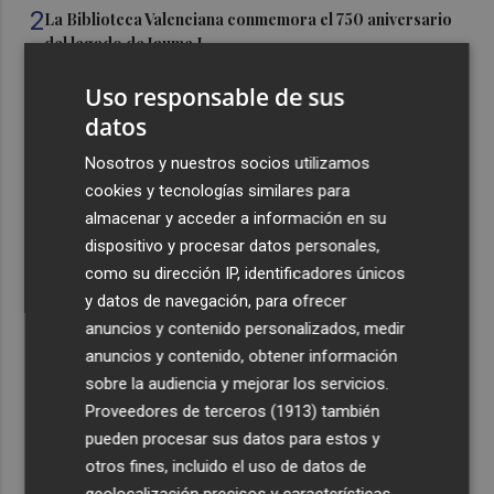
2
La Biblioteca Valenciana conmemora el 750 aniversario
del legado de Jaume I
3
Una gran cadena humana de cariño y reivindicación se
Uso responsable de sus
vuelve a abrazar en las playas por el Mar Menor
datos
4
Levantan el confinamiento del municipio castellonense
Nosotros y nuestros socios utilizamos
de Sierra Engarcerán por el incendio
cookies y tecnologías similares para
5
Juan Tallón, Marta Jiménez Serrano o Juan Evaristo Valls
almacenar y acceder a información en su
Boix, protagonistas de la programación de agosto de
dispositivo y procesar datos personales,
Entre Libros en Benicàssim
como su dirección IP, identificadores únicos
y datos de navegación, para ofrecer
anuncios y contenido personalizados, medir
anuncios y contenido, obtener información
sobre la audiencia y mejorar los servicios.
Proveedores de terceros (1913)
también
Recibe toda la actualidad de
pueden procesar sus datos para estos y
Plaza Podcast en tu correo
otros fines, incluido el uso de datos de
geolocalización precisos y características