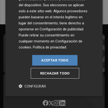
del dispositivo. Sus elecciones se aplican
solo a este sitio web. Algunos proveedores
pueden basarse en el interés legítimo en
lugar del consentimiento; tiene derecho a
oponerse en
Configuración de publicidad
.
Puede retirar su consentimiento en
cualquier momento en
Configuración de
Suscríbete al Boletín
cookies
.
Política de privacidad
Todos los días a primera hora en tu email
ACEPTAR TODO
¡Quiero suscribirme!
RECHAZAR TODO
Síguenos en redes
CONFIGURAR
Plaza Podcast, desde cualquier medio