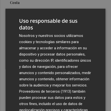
Costa
3
Más problemas en el lateral derecho: Monferrer sufre
una lesión muscular
Uso responsable de sus
4
datos
San Javier da viabilidad al nuevo contrato del transporte
urbano y a un hotel de cuatro estrellas en La Manga con
Nosotros y nuestros socios utilizamos
324 habitaciones
cookies y tecnologías similares para
5
Estos son los estrenos que abren la cartelera en agosto:
almacenar y acceder a información en su
de la comedia 'El último mono' a una nueva entrega de
dispositivo y procesar datos personales,
'La Patrulla Canina'
como su dirección IP, identificadores únicos
y datos de navegación, para ofrecer
anuncios y contenido personalizados, medir
anuncios y contenido, obtener información
sobre la audiencia y mejorar los servicios.
Proveedores de terceros (1913)
también
Recibe toda la actualidad de
pueden procesar sus datos para estos y
Plaza Podcast en tu correo
otros fines, incluido el uso de datos de
geolocalización precisos y características
Quiero suscribirme