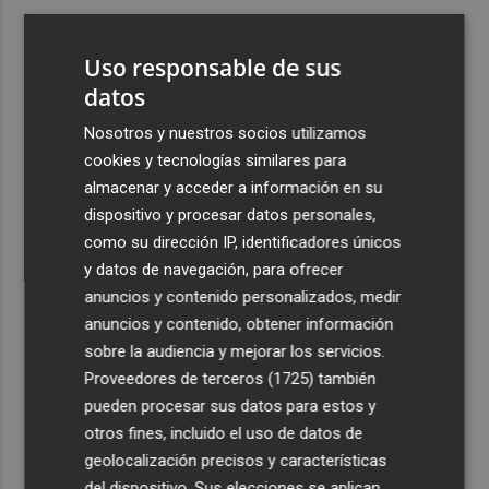
3
Gestaser-Urdecon asume la obra para convertir la Plaza
de Toros de Benidorm en el futuro Open Arena
Uso responsable de sus
4
datos
El PSPV denuncia que Carrasco "perdona 2 de cada 3
multas por ensuciar la vía pública en Castelló"
Nosotros y nuestros socios utilizamos
5
Ignite reunirá 35 ponencias, 15 pósteres y expertos
cookies y tecnologías similares para
internacionales para analizar el futuro de la industria
almacenar y acceder a información en su
cerámica
dispositivo y procesar datos personales,
como su dirección IP, identificadores únicos
y datos de navegación, para ofrecer
anuncios y contenido personalizados, medir
anuncios y contenido, obtener información
sobre la audiencia y mejorar los servicios.
Recibe toda la actualidad de
Proveedores de terceros (1725)
también
Plaza Podcast en tu correo
pueden procesar sus datos para estos y
otros fines, incluido el uso de datos de
Quiero suscribirme
geolocalización precisos y características
del dispositivo. Sus elecciones se aplican