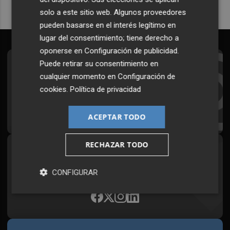
solo a este sitio web. Algunos proveedores
pueden basarse en el interés legítimo en
lugar del consentimiento; tiene derecho a
oponerse en
Configuración de publicidad
.
Puede retirar su consentimiento en
Suscríbete al Boletín
cualquier momento en
Configuración de
Todos los días a primera hora en tu email
cookies
.
Política de privacidad
¡Quiero suscribirme!
ACEPTAR TODO
RECHAZAR TODO
Síguenos en redes
Plaza Podcast, desde cualquier medio
CONFIGURAR