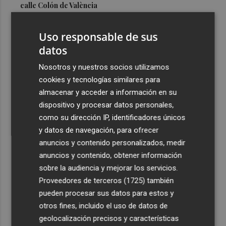
calle Colón de València
3
El Hospital del Vinalopó se consolida como referente en
Uso responsable de sus
la atención al nacimiento
datos
4
El proyecto 'Gramola' evalúa estrategias sostenibles
para reducir las alteraciones internas de la granada
Nosotros y nuestros socios utilizamos
mollar de Elche
cookies y tecnologías similares para
almacenar y acceder a información en su
5
El talento murciano conquista Cimeria: Dagnino ilustra
dispositivo y procesar datos personales,
'Aguas peligrosas' de Conan el Bárbaro
como su dirección IP, identificadores únicos
y datos de navegación, para ofrecer
anuncios y contenido personalizados, medir
anuncios y contenido, obtener información
sobre la audiencia y mejorar los servicios.
Recibe toda la actualidad de
Proveedores de terceros (1725)
también
Plaza Podcast en tu correo
pueden procesar sus datos para estos y
otros fines, incluido el uso de datos de
Quiero suscribirme
geolocalización precisos y características