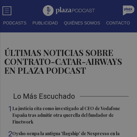
PODCASTS
PUBLICIDAD
QUIÉNES SOMOS
CONTACTO
ÚLTIMAS NOTICIAS SOBRE
CONTRATO-CATAR-AIRWAYS
EN PLAZA PODCAST
Lo Más Escuchado
1
La justicia cita como investigado al CEO de Vodafone
España tras admitir otra querella del fundador de
Finetwork
2
Oysho ocupa la antigua 'flagship' de Nespresso en la