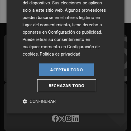
del dispositivo. Sus elecciones se aplican
solo a este sitio web. Algunos proveedores
pueden basarse en el interés legítimo en
lugar del consentimiento; tiene derecho a
oponerse en
Configuración de publicidad
.
Puede retirar su consentimiento en
Suscríbete al Boletín
cualquier momento en
Configuración de
cookies
.
Política de privacidad
Todos los días a primera hora en tu email
¡Quiero suscribirme!
ACEPTAR TODO
RECHAZAR TODO
Síguenos en redes
CONFIGURAR
Plaza Podcast, desde cualquier medio