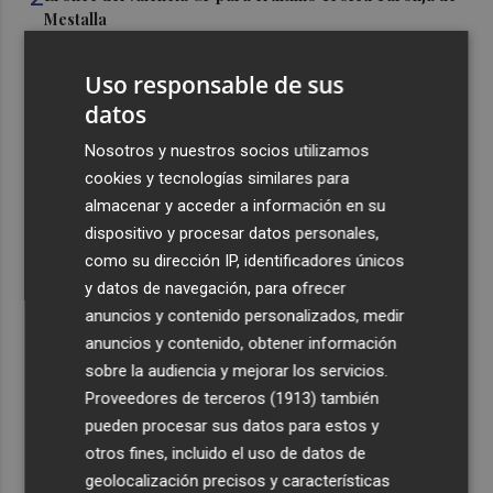
Mestalla
3
Aemet prevé peligro de incendios "muy alto" o
Uso responsable de sus
"extremo" en la mayor parte de la Península y Baleares
datos
el día del eclipse
4
Nosotros y nuestros socios utilizamos
Company: “Estamos comenzando a ver el equipo que
queremos ver en la Liga”
cookies y tecnologías similares para
almacenar y acceder a información en su
5
Ocho helicópteros, un avión y más de 100 brigadas se
dispositivo y procesar datos personales,
movilizan en Moratalla por un incendio forestal
como su dirección IP, identificadores únicos
y datos de navegación, para ofrecer
anuncios y contenido personalizados, medir
anuncios y contenido, obtener información
sobre la audiencia y mejorar los servicios.
Recibe toda la actualidad de
Proveedores de terceros (1913)
también
pueden procesar sus datos para estos y
Plaza Podcast en tu correo
otros fines, incluido el uso de datos de
Quiero suscribirme
geolocalización precisos y características