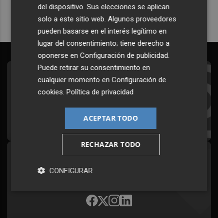
del dispositivo. Sus elecciones se aplican
solo a este sitio web. Algunos proveedores
pueden basarse en el interés legítimo en
lugar del consentimiento; tiene derecho a
oponerse en
Configuración de publicidad
.
Puede retirar su consentimiento en
Suscríbete al Boletín
cualquier momento en
Configuración de
cookies
.
Política de privacidad
Todos los días a primera hora en tu email
ACEPTAR TODO
¡Quiero suscribirme!
RECHAZAR TODO
Síguenos en redes
CONFIGURAR
Plaza Podcast, desde cualquier medio