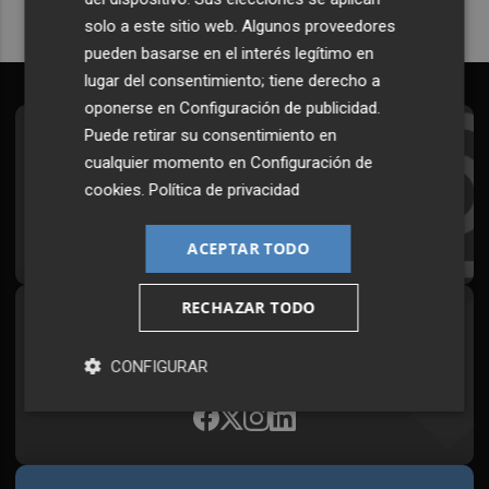
solo a este sitio web. Algunos proveedores
pueden basarse en el interés legítimo en
lugar del consentimiento; tiene derecho a
oponerse en
Configuración de publicidad
.
Puede retirar su consentimiento en
Suscríbete al Boletín
cualquier momento en
Configuración de
Todos los días a primera hora en tu email
cookies
.
Política de privacidad
¡Quiero suscribirme!
ACEPTAR TODO
RECHAZAR TODO
Síguenos en redes
Plaza Podcast, desde cualquier medio
CONFIGURAR