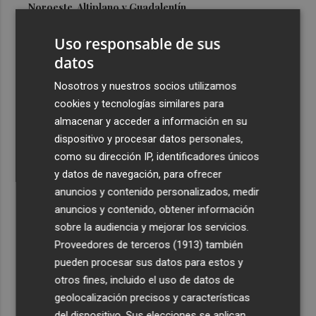
Noroeste, Altiplano y Guadalentín
3
Asaja Alicante calcula que en la provincia se arrancarán
Uso responsable de sus
50.000 plantas enfermas por clorosis nervial amarilla
datos
4
Más de 90 pymes murcianas invertirán 14 millones de
Nosotros y nuestros socios utilizamos
euros tras las ayudas del Info
cookies y tecnologías similares para
5
El centrocampista Carlos Guirao llega al CD Eldense
almacenar y acceder a información en su
cedido por el Leganés
dispositivo y procesar datos personales,
como su dirección IP, identificadores únicos
y datos de navegación, para ofrecer
anuncios y contenido personalizados, medir
anuncios y contenido, obtener información
sobre la audiencia y mejorar los servicios.
Recibe toda la actualidad de
Proveedores de terceros (1913)
también
Plaza Podcast en tu correo
pueden procesar sus datos para estos y
otros fines, incluido el uso de datos de
Quiero suscribirme
geolocalización precisos y características
del dispositivo. Sus elecciones se aplican