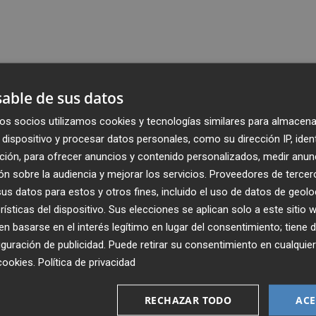
able de sus datos
os socios utilizamos cookies y tecnologías similares para almacena
dispositivo y procesar datos personales, como su dirección IP, iden
ción, para ofrecer anuncios y contenido personalizados, medir anun
n sobre la audiencia y mejorar los servicios.
Proveedores de tercer
s datos para estos y otros fines, incluido el uso de datos de geolo
rísticas del dispositivo. Sus elecciones se aplican solo a este sitio
 basarse en el interés legítimo en lugar del consentimiento; tiene 
guración de publicidad
. Puede retirar su consentimiento en cualqu
cookies
.
Política de privacidad
Recibe toda la actualidad de
Plaza Podcast en tu correo
RECHAZAR TODO
ACE