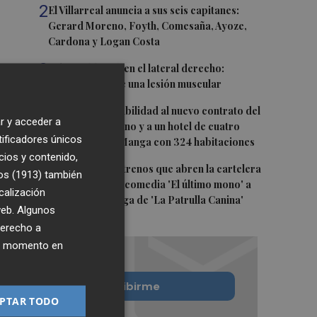
2
El Villarreal anuncia a sus seis capitanes:
Gerard Moreno, Foyth, Comesaña, Ayoze,
Cardona y Logan Costa
3
Más problemas en el lateral derecho:
Monferrer sufre una lesión muscular
4
San Javier da viabilidad al nuevo contrato del
r y acceder a
transporte urbano y a un hotel de cuatro
tificadores únicos
estrellas en La Manga con 324 habitaciones
cios y contenido,
5
Estos son los estrenos que abren la cartelera
os (1913)
también
en agosto: de la comedia 'El último mono' a
calización
una nueva entrega de 'La Patrulla Canina'
 web. Algunos
derecho a
ier momento en
Quiero suscribirme
PTAR TODO