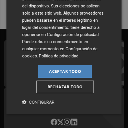
del dispositivo. Sus elecciones se aplican
solo a este sitio web. Algunos proveedores
pueden basarse en el interés legítimo en
lugar del consentimiento; tiene derecho a
oponerse en
Configuración de publicidad
.
Puede retirar su consentimiento en
cualquier momento en
Configuración de
Suscríbete al Boletín
cookies
.
Política de privacidad
Todos los días a primera hora en tu email
ACEPTAR TODO
¡Quiero suscribirme!
RECHAZAR TODO
Síguenos en redes
CONFIGURAR
Plaza Podcast, desde cualquier medio