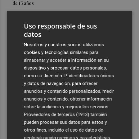
de 15 años
3
Simó destaca el impulso del Gobierno al alquiler
asequible en Castelló frente "a los pisos de 200.000
Uso responsable de sus
euros de Carrasco"
datos
4
Castelló adjudica a Civicons por 600.500 euros las
Nosotros y nuestros socios utilizamos
obras de reforma de la tenencia de alcaldía sur
cookies y tecnologías similares para
5
Castelló acelera el montaje de la infraestructura en las
almacenar y acceder a información en su
playas y el Planetari del eclipse para convertirlo en "un
dispositivo y procesar datos personales,
evento histórico"
como su dirección IP, identificadores únicos
y datos de navegación, para ofrecer
anuncios y contenido personalizados, medir
anuncios y contenido, obtener información
sobre la audiencia y mejorar los servicios.
Proveedores de terceros (1913)
también
Recibe toda la actualidad de
pueden procesar sus datos para estos y
Plaza Podcast en tu correo
otros fines, incluido el uso de datos de
geolocalización precisos y características
Quiero suscribirme