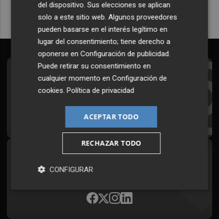
del dispositivo. Sus elecciones se aplican
solo a este sitio web. Algunos proveedores
pueden basarse en el interés legítimo en
lugar del consentimiento; tiene derecho a
oponerse en
Configuración de publicidad
.
Puede retirar su consentimiento en
Suscríbete al Boletín
cualquier momento en
Configuración de
cookies
.
Política de privacidad
Todos los días a primera hora en tu email
¡Quiero suscribirme!
ACEPTAR TODO
RECHAZAR TODO
Síguenos en redes
CONFIGURAR
Plaza Podcast, desde cualquier medio