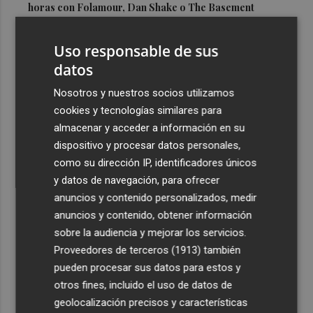
horas con Folamour, Dan Shake o The Basement
3
Italia rechaza el ultimátum de España y no reevaluará la
Uso responsable de sus
suspensión de Schengen hasta el 15 de agosto
datos
4
Leire Díez niega que su "investigación" buscara
"desestabilizar" ninguna causa "que afectara a los
Nosotros y nuestros socios utilizamos
intereses del PSOE"
cookies y tecnologías similares para
almacenar y acceder a información en su
5
Castelló acogerá la obra "Helios y Selene" de la
dispositivo y procesar datos personales,
compañía Te Falta Calle: será creada para el eclipse
como su dirección IP, identificadores únicos
y datos de navegación, para ofrecer
anuncios y contenido personalizados, medir
anuncios y contenido, obtener información
sobre la audiencia y mejorar los servicios.
Recibe toda la actualidad de
Proveedores de terceros (1913)
también
Plaza Podcast en tu correo
pueden procesar sus datos para estos y
otros fines, incluido el uso de datos de
Quiero suscribirme
geolocalización precisos y características