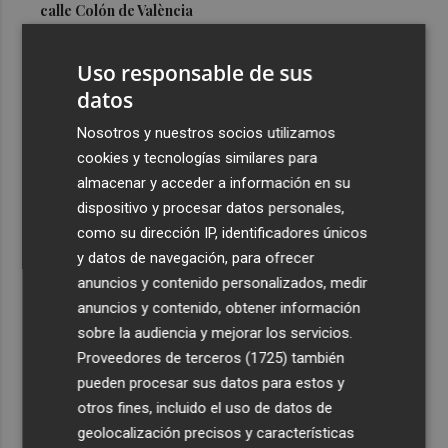
calle Colón de València
3
El Hospital del Vinalopó se consolida como referente en
Uso responsable de sus
la atención al nacimiento
datos
4
El proyecto 'Gramola' evalúa estrategias sostenibles
para reducir las alteraciones internas de la granada
Nosotros y nuestros socios utilizamos
mollar de Elche
cookies y tecnologías similares para
almacenar y acceder a información en su
5
El talento murciano conquista Cimeria: Dagnino ilustra
dispositivo y procesar datos personales,
'Aguas peligrosas' de Conan el Bárbaro
como su dirección IP, identificadores únicos
y datos de navegación, para ofrecer
anuncios y contenido personalizados, medir
anuncios y contenido, obtener información
sobre la audiencia y mejorar los servicios.
Recibe toda la actualidad de
Proveedores de terceros (1725)
también
Plaza Podcast en tu correo
pueden procesar sus datos para estos y
otros fines, incluido el uso de datos de
Quiero suscribirme
geolocalización precisos y características