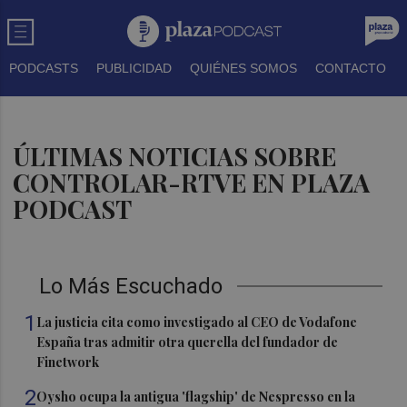
PODCASTS
PUBLICIDAD
QUIÉNES SOMOS
CONTACTO
ÚLTIMAS NOTICIAS SOBRE
CONTROLAR-RTVE EN PLAZA
PODCAST
Lo Más Escuchado
1
La justicia cita como investigado al CEO de Vodafone
España tras admitir otra querella del fundador de
Finetwork
2
Oysho ocupa la antigua 'flagship' de Nespresso en la