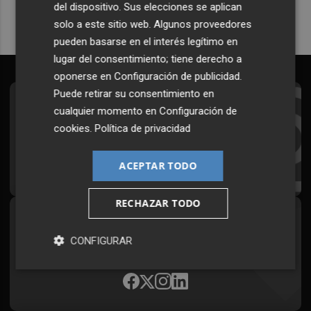
del dispositivo. Sus elecciones se aplican
solo a este sitio web. Algunos proveedores
pueden basarse en el interés legítimo en
lugar del consentimiento; tiene derecho a
oponerse en
Configuración de publicidad
.
Puede retirar su consentimiento en
Suscríbete al Boletín
cualquier momento en
Configuración de
cookies
.
Política de privacidad
Todos los días a primera hora en tu email
¡Quiero suscribirme!
ACEPTAR TODO
RECHAZAR TODO
Síguenos en redes
CONFIGURAR
Plaza Podcast, desde cualquier medio