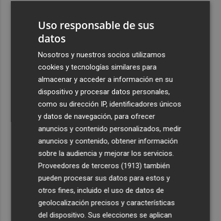
3
TSMC elevó un 37% sus ventas hasta julio
Uso responsable de sus
datos
4
El turismo de lujo consume hasta 1.000 litros de agua al
día y los expertos advierten de "mala gestión"
Nosotros y nuestros socios utilizamos
cookies y tecnologías similares para
5
La Región tiene 234 viviendas de lujo y nueve de ultralujo
almacenar y acceder a información en su
a la venta de más de un millón de euros
dispositivo y procesar datos personales,
como su dirección IP, identificadores únicos
y datos de navegación, para ofrecer
anuncios y contenido personalizados, medir
anuncios y contenido, obtener información
Recibe toda la actualidad de
sobre la audiencia y mejorar los servicios.
Proveedores de terceros (1913)
también
Plaza Podcast en tu correo
pueden procesar sus datos para estos y
Quiero suscribirme
otros fines, incluido el uso de datos de
geolocalización precisos y características
del dispositivo. Sus elecciones se aplican