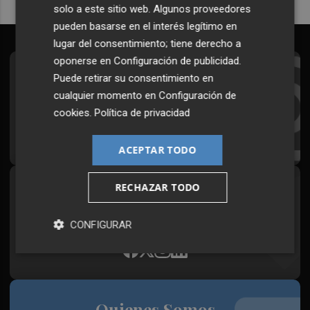
solo a este sitio web. Algunos proveedores
pueden basarse en el interés legítimo en
lugar del consentimiento; tiene derecho a
oponerse en
Configuración de publicidad
.
Suscríbete al Boletín
Puede retirar su consentimiento en
cualquier momento en
Configuración de
Todos los días a primera hora en tu email
cookies
.
Política de privacidad
¡Quiero suscribirme!
ACEPTAR TODO
RECHAZAR TODO
Síguenos en redes
Plaza Podcast, desde cualquier medio
CONFIGURAR
Quienes Somos