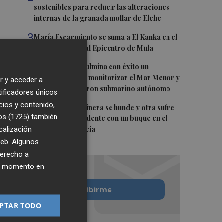
sostenibles para reducir las alteraciones
internas de la granada mollar de Elche
3
María Escarmiento se suma a El Kanka en el
cartel del festival Epicentro de Mula
4
UPCT Makers culmina con éxito un
catamarán para monitorizar el Mar Menor y
r y acceder a
ya prepara un dron submarino autónomo
tificadores únicos
cios y contenido,
5
Una batea clochinera se hunde y otra sufre
os (1725)
también
daños en un incidente con un buque en el
calización
puerto de Valencia
 web. Algunos
derecho a
ier momento en
Quiero suscribirme
PTAR TODO