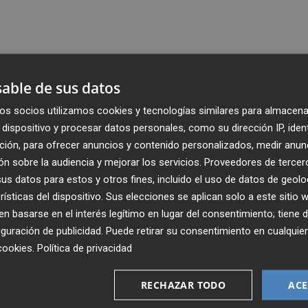
able de sus datos
os socios utilizamos cookies y tecnologías similares para almacena
dispositivo y procesar datos personales, como su dirección IP, iden
ción, para ofrecer anuncios y contenido personalizados, medir anun
n sobre la audiencia y mejorar los servicios.
Proveedores de tercer
s datos para estos y otros fines, incluido el uso de datos de geolo
rísticas del dispositivo. Sus elecciones se aplican solo a este sitio
 basarse en el interés legítimo en lugar del consentimiento; tiene 
guración de publicidad
. Puede retirar su consentimiento en cualqu
Recibe toda la actualidad de
cookies
.
Política de privacidad
Plaza Podcast en tu correo
RECHAZAR TODO
ACE