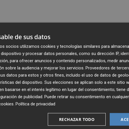
able de sus datos
os socios utilizamos cookies y tecnologías similares para almacena
dispositivo y procesar datos personales, como su dirección IP, iden
ción, para ofrecer anuncios y contenido personalizados, medir anun
n sobre la audiencia y mejorar los servicios.
Proveedores de tercer
s datos para estos y otros fines, incluido el uso de datos de geolo
rísticas del dispositivo. Sus elecciones se aplican solo a este sitio
 basarse en el interés legítimo en lugar del consentimiento; tiene 
guración de publicidad
. Puede retirar su consentimiento en cualqu
Recibe toda la actualidad de
cookies
.
Política de privacidad
Plaza Podcast en tu correo
RECHAZAR TODO
ACE