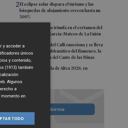
2
El eclipse solar dispara el turismo y las
búsquedas de alojamiento crecen hasta un
500%
3
El cubano Papillo triunfa en el certamen del
Trovo Pascual García-Mateos de La Unión
4
El cantaor Rafa del Calli emociona y se lleva
r y acceder a
el trofeo más emblemático del flamenco, la
tificadores únicos
Lámpara Minera del Cante de las Minas
cios y contenido,
os (1913)
5
también
El Castell de l'Olla de Altea 2026, en
calización
imágenes
 web. Algunos
derecho a
ier momento en
Quiero suscribirme
PTAR TODO