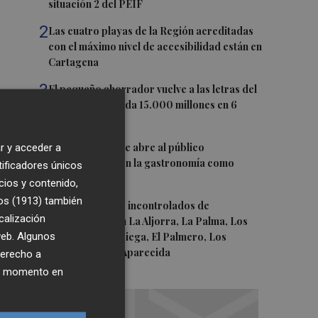
situación 2 del PEIF
2
Las cuatro playas de la Región acreditadas
con el máximo nivel de accesibilidad están en
Cartagena
3
El pequeño ahorrador vuelve a las letras del
Tesoro y demanda 15.000 millones en 6
meses
4
El oleoturismo se abre al público
r y acceder a
internacional con la gastronomía como
tificadores únicos
reclamo
cios y contenido,
os (1913)
también
5
Retiran vertidos incontrolados de
calización
fibrocemento en La Aljorra, La Palma, Los
 web. Algunos
Belones, Torreciega, El Palmero, Los
Chorrillos y La Aparecida
derecho a
ier momento en