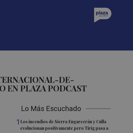
TERNACIONAL-DE-
O EN PLAZA PODCAST
Lo Más Escuchado
1
Los incendios de Sierra Engarcerán y Culla
evolucionan positivamente pero Tírig pasa a