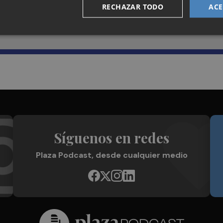
Recibe toda la actualidad de
RECHAZAR TODO
ACE
Plaza Podcast en tu correo
Síguenos en redes
Plaza Podcast, desde cualquier medio