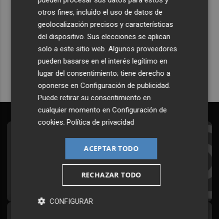
pueden procesar sus datos para estos y
otros fines, incluido el uso de datos de
Recibe toda la actualidad de
geolocalización precisos y características
Plaza Podcast en tu correo
del dispositivo. Sus elecciones se aplican
solo a este sitio web. Algunos proveedores
Quiero suscribirme
pueden basarse en el interés legítimo en
lugar del consentimiento; tiene derecho a
oponerse en
Configuración de publicidad
.
Puede retirar su consentimiento en
cualquier momento en
Configuración de
cookies
.
Política de privacidad
Suscríbete al Boletín
ACEPTAR TODO
Todos los días a primera hora en tu email
RECHAZAR TODO
¡Quiero suscribirme!
CONFIGURAR