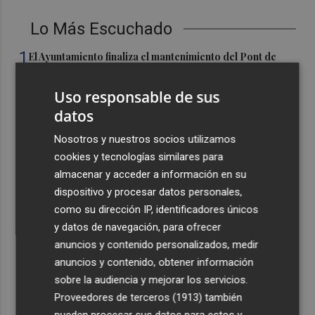
Lo Más Escuchado
1
El Ayuntamiento finaliza el mantenimiento del Pont de
l'Assut de l'Or para reforzar la seguridad
Uso responsable de sus
2
El incendio forestal de Aras de los Olmos (Valencia) está
datos
controlado
3
Nosotros y nuestros socios utilizamos
El Ibex 35 abre a la baja (-0,1%) y peligra la cota de los
20.100 puntos, con el petróleo al alza
cookies y tecnologías similares para
almacenar y acceder a información en su
4
El Elche CF está a un paso de hacerse con los derechos
dispositivo y procesar datos personales,
sobre la perla argentina Tiziano Perrotta
como su dirección IP, identificadores únicos
5
El UCAM CB más internacional: Sito tiene a 10 jugadores
y datos de navegación, para ofrecer
que irán con sus selecciones en las ventanas FIBA
anuncios y contenido personalizados, medir
anuncios y contenido, obtener información
sobre la audiencia y mejorar los servicios.
Proveedores de terceros (1913)
también