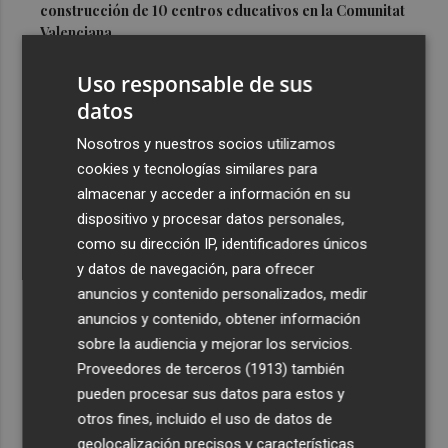
construcción de 10 centros educativos en la Comunitat
Valenciana
3
PortCastelló promueve el conocimiento de la red de
Uso responsable de sus
faros de Castellón mediante un portal web especializado
datos
4
El Elche CF disputa este sábado ante el Toulouse su
Nosotros y nuestros socios utilizamos
último ensayo antes de debutar en La Liga contra el
cookies y tecnologías similares para
Dépor
almacenar y acceder a información en su
5
La Generalitat licita por 500.000 euros el alquiler de la
dispositivo y procesar datos personales,
flota para la salida de The Ocean Race
como su dirección IP, identificadores únicos
y datos de navegación, para ofrecer
anuncios y contenido personalizados, medir
anuncios y contenido, obtener información
sobre la audiencia y mejorar los servicios.
Proveedores de terceros (1913)
también
Recibe toda la actualidad de
pueden procesar sus datos para estos y
Plaza Podcast en tu correo
otros fines, incluido el uso de datos de
geolocalización precisos y características
Quiero suscribirme