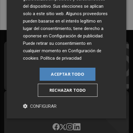
del dispositivo. Sus elecciones se aplican
solo a este sitio web. Algunos proveedores
pueden basarse en el interés legítimo en
lugar del consentimiento; tiene derecho a
oponerse en
Configuración de publicidad
.
Puede retirar su consentimiento en
cualquier momento en
Configuración de
Suscríbete al Boletín
cookies
.
Política de privacidad
Todos los días a primera hora en tu email
ACEPTAR TODO
¡Quiero suscribirme!
RECHAZAR TODO
Síguenos en redes
CONFIGURAR
Plaza Podcast, desde cualquier medio