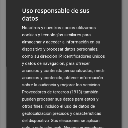
Uso responsable de sus
4
La capacidad de los modelos de IA para burlar la
datos
seguridad alarma a gobiernos y empresas
Nosotros y nuestros socios utilizamos
5
El eclipse solar dispara el turismo y las búsquedas de
cookies y tecnologías similares para
alojamiento crecen hasta un 500%
almacenar y acceder a información en su
dispositivo y procesar datos personales,
como su dirección IP, identificadores únicos
y datos de navegación, para ofrecer
anuncios y contenido personalizados, medir
anuncios y contenido, obtener información
Recibe toda la actualidad de
sobre la audiencia y mejorar los servicios.
Plaza Podcast en tu correo
Proveedores de terceros (1913)
también
pueden procesar sus datos para estos y
Quiero suscribirme
otros fines, incluido el uso de datos de
geolocalización precisos y características
del dispositivo. Sus elecciones se aplican
solo a este sitio web. Algunos proveedores