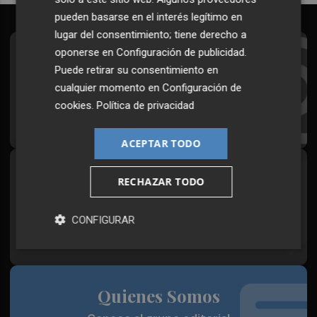
pueden basarse en el interés legítimo en
lugar del consentimiento; tiene derecho a
oponerse en
Configuración de publicidad
.
Suscríbete al Boletín
Puede retirar su consentimiento en
Todos los días a primera hora en tu email
cualquier momento en
Configuración de
cookies
.
Política de privacidad
¡Quiero suscribirme!
ACEPTAR TODO
Síguenos en redes
RECHAZAR TODO
Plaza Podcast, desde cualquier medio
CONFIGURAR
Quienes Somos