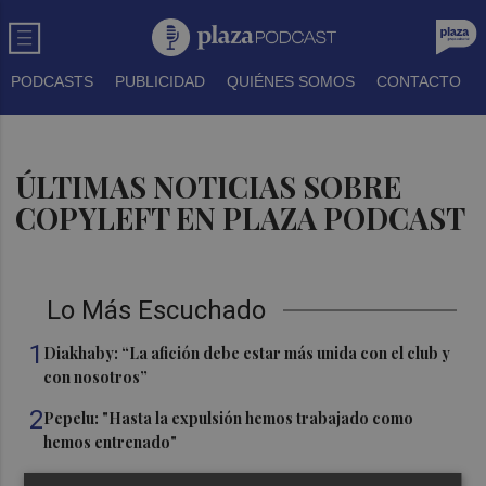
PODCASTS
PUBLICIDAD
QUIÉNES SOMOS
CONTACTO
ÚLTIMAS NOTICIAS SOBRE
COPYLEFT EN PLAZA PODCAST
Lo Más Escuchado
1
Diakhaby: “La afición debe estar más unida con el club y
con nosotros”
2
Pepelu: "Hasta la expulsión hemos trabajado como
hemos entrenado"
3
Controlado el incendio en Sierra Engarcerán (Castellón)