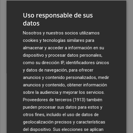
3
El Valencia busca ante Newcastle su tercer Trofeo
Uso responsable de sus
Naranja consecutivo 15 años después
datos
4
Hispasat (Indra) se hace con el contrato principal del
proyecto espacial IRIS2 por más de 1.600 millones
Nosotros y nuestros socios utilizamos
cookies y tecnologías similares para
5
Estimar Marina Farnals, escenario de 'El último mono',
almacenar y acceder a información en su
una comedia rodada con València como telón de fondo
dispositivo y procesar datos personales,
como su dirección IP, identificadores únicos
y datos de navegación, para ofrecer
anuncios y contenido personalizados, medir
anuncios y contenido, obtener información
Recibe toda la actualidad de
sobre la audiencia y mejorar los servicios.
Proveedores de terceros (1913)
también
Plaza Podcast en tu correo
pueden procesar sus datos para estos y
Quiero suscribirme
otros fines, incluido el uso de datos de
geolocalización precisos y características
del dispositivo. Sus elecciones se aplican