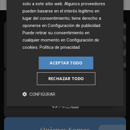
solo a este sitio web. Algunos proveedores
pueden basarse en el interés legítimo en
lugar del consentimiento; tiene derecho a
oponerse en
Configuración de publicidad
.
Suscríbete al Boletín
Puede retirar su consentimiento en
cualquier momento en
Configuración de
Todos los días a primera hora en tu email
cookies
.
Política de privacidad
¡Quiero suscribirme!
ACEPTAR TODO
RECHAZAR TODO
Síguenos en redes
Plaza Podcast, desde cualquier medio
CONFIGURAR
Quienes Somos