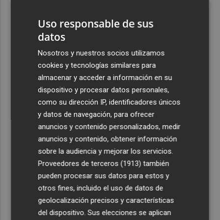
3
Ruz ya hace planes para un posible futuro de Clarisas,
más allá de la rehabilitación: ¿retorno de la Dama?
Uso responsable de sus
datos
4
ViviFind, el buscador inmobiliario con IA surgido del
PCUMH, prepara sus primeras alianzas con el sector
Nosotros y nuestros socios utilizamos
cookies y tecnologías similares para
5
Castelló apuesta por convertir el eclipse en un referente
almacenar y acceder a información en su
científico: recibirá a un gran equipo de expertos
dispositivo y procesar datos personales,
como su dirección IP, identificadores únicos
y datos de navegación, para ofrecer
anuncios y contenido personalizados, medir
anuncios y contenido, obtener información
Recibe toda la actualidad de
sobre la audiencia y mejorar los servicios.
Plaza Podcast en tu correo
Proveedores de terceros (1913)
también
pueden procesar sus datos para estos y
Quiero suscribirme
otros fines, incluido el uso de datos de
geolocalización precisos y características
del dispositivo. Sus elecciones se aplican