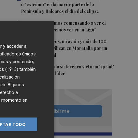
o "extremo" en la mayor parte de la
Península y Baleares el día del eclipse
3
Company: “Estamos comenzando a ver el
equipo que queremos ver en la Liga”
4
Ocho helicópteros, un avión y más de 100
r y acceder a
brigadas se movilizan en Moratalla por un
tificadores únicos
incendio forestal
cios y contenido,
5
Jorge Martín suma su tercera victoria 'sprint'
os (1913)
también
del año y es más líder
calización
 web. Algunos
derecho a
ier momento en
Quiero suscribirme
PTAR TODO