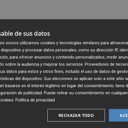
able de sus datos
os socios utilizamos cookies y tecnologías similares para almacena
dispositivo y procesar datos personales, como su dirección IP, iden
ción, para ofrecer anuncios y contenido personalizados, medir anun
n sobre la audiencia y mejorar los servicios.
Proveedores de tercer
s datos para estos y otros fines, incluido el uso de datos de geolo
rísticas del dispositivo. Sus elecciones se aplican solo a este sitio
 basarse en el interés legítimo en lugar del consentimiento; tiene 
guración de publicidad
. Puede retirar su consentimiento en cualqu
Recibe toda la actualidad de
cookies
.
Política de privacidad
Plaza Podcast en tu correo
RECHAZAR TODO
ACE