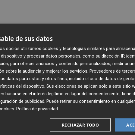
able de sus datos
os socios utilizamos cookies y tecnologías similares para almacena
dispositivo y procesar datos personales, como su dirección IP, iden
ción, para ofrecer anuncios y contenido personalizados, medir anun
n sobre la audiencia y mejorar los servicios.
Proveedores de tercer
s datos para estos y otros fines, incluido el uso de datos de geolo
rísticas del dispositivo. Sus elecciones se aplican solo a este sitio
 basarse en el interés legítimo en lugar del consentimiento; tiene 
guración de publicidad
. Puede retirar su consentimiento en cualqu
Recibe toda la actualidad de
cookies
.
Política de privacidad
Plaza Podcast en tu correo
RECHAZAR TODO
ACE