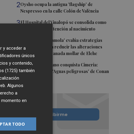
2
Oysho ocupa la antigua 'flagship' de
Nespresso en la calle Colón de València
3
El Hospital del Vinalopó se consolida como
referente en la atención al nacimiento
4
El proyecto 'Gramola' evalúa estrategias
sostenibles para reducir las alteraciones
r y acceder a
internas de la granada mollar de Elche
tificadores únicos
cios y contenido,
5
El talento murciano conquista Cimeria:
os (1725)
también
Dagnino ilustra 'Aguas peligrosas' de Conan
calización
el Bárbaro
 web. Algunos
derecho a
ier momento en
Quiero suscribirme
PTAR TODO